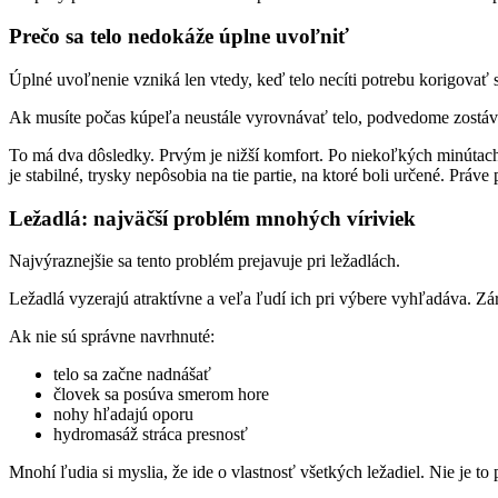
Prečo sa telo nedokáže úplne uvoľniť
Úplné uvoľnenie vzniká len vtedy, keď telo necíti potrebu korigovať 
Ak musíte počas kúpeľa neustále vyrovnávať telo, podvedome zostávat
To má dva dôsledky. Prvým je nižší komfort. Po niekoľkých minútach 
je stabilné, trysky nepôsobia na tie partie, na ktoré boli určené. Pr
Ležadlá: najväčší problém mnohých víriviek
Najvýraznejšie sa tento problém prejavuje pri ležadlách.
Ležadlá vyzerajú atraktívne a veľa ľudí ich pri výbere vyhľadáva. Z
Ak nie sú správne navrhnuté:
telo sa začne nadnášať
človek sa posúva smerom hore
nohy hľadajú oporu
hydromasáž stráca presnosť
Mnohí ľudia si myslia, že ide o vlastnosť všetkých ležadiel. Nie je to 