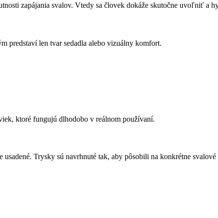
nutnosti zapájania svalov. Vtedy sa človek dokáže skutočne uvoľniť a h
ým predstaví len tvar sedadla alebo vizuálny komfort.
iviek, ktoré fungujú dlhodobo v reálnom používaní.
e usadené. Trysky sú navrhnuté tak, aby pôsobili na konkrétne svalové