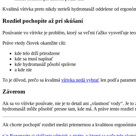
Kvalitná vírivka preto nikdy nerieši hydromasáž oddelene od ergonó
Rozdiel pochopíte až pri skúšaní
Posúvanie vo vírivke je problém, ktorý sa veľmi ťažko vysvetľuje teo
Práve vtedy človek okamžite cíti:
kde telo drží prirodzene
kde sa musí napínať
kde hydromasáž pôsobí správne
a kde nie
To je dôvod, prečo sa kvalitná
vírivka nedá vybrať
len podľa paramet
Záverom
Ak sa vo vírivke posúvate, nie je to detail ani „vlastnosť vody“. Je 
hydromasáž môže pôsobiť presne tam, kde má. A práve tento rozdiel r
Ak chcete pochopiť rozdiel medzi priemernou a kvalitnou ergonómiou,
👉 Rezervujte si skúšanie víriviek a zistite, v ktorej sa vaše telo skut