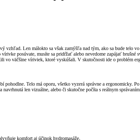
lkový vzhľad. Len málokto sa však zamýšľa nad tým, ako sa bude telo vo
vírivke posúvate, musíte sa pridŕžať alebo nevedome zapájať brušné sva
i vo väčšine víriviek, ktoré vyskúšali. V skutočnosti ide o problém er
bí pohodlne. Telo má oporu, všetko vyzerá správne a ergonomicky. Po n
a navrhnutá len vizuálne, alebo či skutočne počíta s reálnym správaním
vplyvňuje komfort aj účinok hydromasáže.