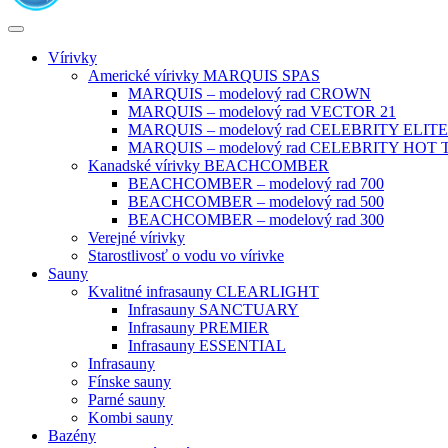
Vírivky
Americké vírivky MARQUIS SPAS
MARQUIS – modelový rad CROWN
MARQUIS – modelový rad VECTOR 21
MARQUIS – modelový rad CELEBRITY ELITE
MARQUIS – modelový rad CELEBRITY HOT
Kanadské vírivky BEACHCOMBER
BEACHCOMBER – modelový rad 700
BEACHCOMBER – modelový rad 500
BEACHCOMBER – modelový rad 300
Verejné vírivky
Starostlivosť o vodu vo vírivke
Sauny
Kvalitné infrasauny CLEARLIGHT
Infrasauny SANCTUARY
Infrasauny PREMIER
Infrasauny ESSENTIAL
Infrasauny
Fínske sauny
Parné sauny
Kombi sauny
Bazény