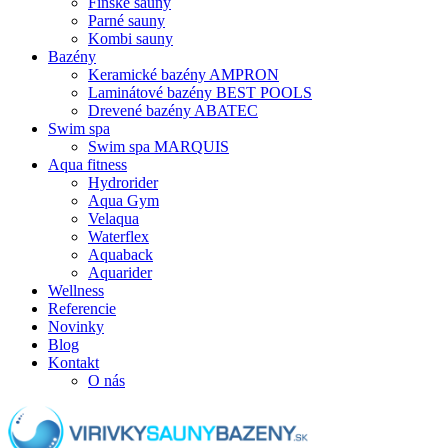
Fínske sauny
Parné sauny
Kombi sauny
Bazény
Keramické bazény AMPRON
Laminátové bazény BEST POOLS
Drevené bazény ABATEC
Swim spa
Swim spa MARQUIS
Aqua fitness
Hydrorider
Aqua Gym
Velaqua
Waterflex
Aquaback
Aquarider
Wellness
Referencie
Novinky
Blog
Kontakt
O nás