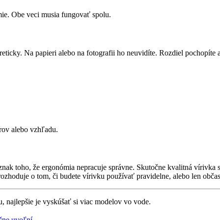
mie. Obe veci musia fungovať spolu.
reticky. Na papieri alebo na fotografii ho neuvidíte. Rozdiel pochopíte
rov alebo vzhľadu.
to znak toho, že ergonómia nepracuje správne. Skutočne kvalitná vírivka
ozhoduje o tom, či budete vírivku používať pravidelne, alebo len občas
 najlepšie je vyskúšať si viac modelov vo vode.
očne uvoľní