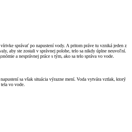
 vírivke správať po napustení vody. A pritom práve tu vzniká jeden z
ly, aby ste zostali v správnej polohe, telo sa nikdy úplne neuvoľní.
gonómie a nesprávnej práce s tým, ako sa telo správa vo vode.
apustení sa však situácia výrazne mení. Voda vytvára vztlak, ktorý
 tela vo vode.