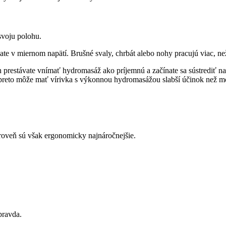
svoju polohu.
e v miernom napätí. Brušné svaly, chrbát alebo nohy pracujú viac, ne
prestávate vnímať hydromasáž ako príjemnú a začínate sa sústrediť na 
áve preto môže mať vírivka s výkonnou hydromasážou slabší účinok než mo
ároveň sú však ergonomicky najnáročnejšie.
pravda.