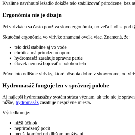
Kvalitne navrhnuté ležadlo dokáže telo stabilizovať prirodzene, bez 
Ergonómia nie je dizajn
Pri vírivkách sa často používa slovo ergonómia, no veľa ľudí si pod t
Skutočná ergonómia vo vírivke znamená oveľa viac. Znamená, že:
telo drží stabilne aj vo vode
chrbtica má prirodzenú oporu
hydromasáž zasahuje správne partie
človek nemusí bojovať s polohou tela
Práve toto odlišuje vírivky, ktoré pôsobia dobre v showroome, od vír
Hydromasáž funguje len v správnej polohe
Aj najlepší hydromasážny systém stráca význam, ak telo nie je správn
nižšie,
hydromasáž
zasahuje nesprávne miesta.
Výsledkom je:
nižší účinok
neprirodzený pocit
menší komfort pri dlhšom používaní