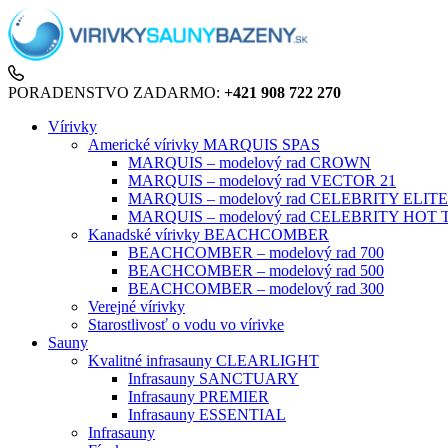
PORADENSTVO ZADARMO:
+421 908 722 270
Vírivky
Americké vírivky MARQUIS SPAS
MARQUIS – modelový rad CROWN
MARQUIS – modelový rad VECTOR 21
MARQUIS – modelový rad CELEBRITY ELITE
MARQUIS – modelový rad CELEBRITY HOT
Kanadské vírivky BEACHCOMBER
BEACHCOMBER – modelový rad 700
BEACHCOMBER – modelový rad 500
BEACHCOMBER – modelový rad 300
Verejné vírivky
Starostlivosť o vodu vo vírivke
Sauny
Kvalitné infrasauny CLEARLIGHT
Infrasauny SANCTUARY
Infrasauny PREMIER
Infrasauny ESSENTIAL
Infrasauny