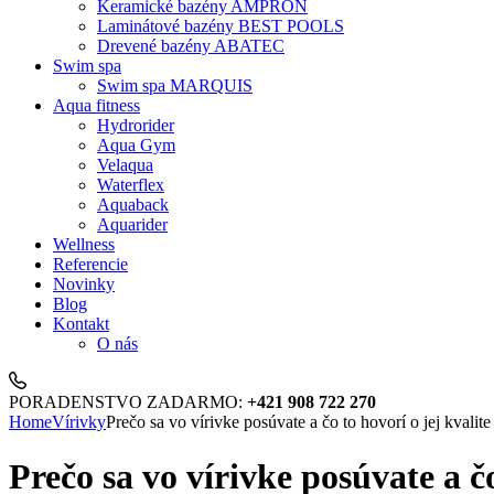
Keramické bazény AMPRON
Laminátové bazény BEST POOLS
Drevené bazény ABATEC
Swim spa
Swim spa MARQUIS
Aqua fitness
Hydrorider
Aqua Gym
Velaqua
Waterflex
Aquaback
Aquarider
Wellness
Referencie
Novinky
Blog
Kontakt
O nás
PORADENSTVO ZADARMO:
+421 908 722 270
Home
Vírivky
Prečo sa vo vírivke posúvate a čo to hovorí o jej kvalite
Prečo sa vo vírivke posúvate a čo