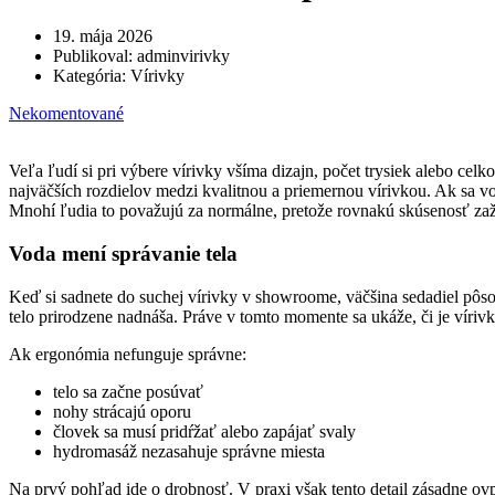
19. mája 2026
Publikoval:
adminvirivky
Kategória:
Vírivky
Nekomentované
Veľa ľudí si pri výbere vírivky všíma dizajn, počet trysiek alebo ce
najväčších rozdielov medzi kvalitnou a priemernou vírivkou. Ak sa vo 
Mnohí ľudia to považujú za normálne, pretože rovnakú skúsenosť zažil
Voda mení správanie tela
Keď si sadnete do suchej vírivky v showroome, väčšina sedadiel pôso
telo prirodzene nadnáša. Práve v tomto momente sa ukáže, či je vírivk
Ak ergonómia nefunguje správne:
telo sa začne posúvať
nohy strácajú oporu
človek sa musí pridŕžať alebo zapájať svaly
hydromasáž nezasahuje správne miesta
Na prvý pohľad ide o drobnosť. V praxi však tento detail zásadne o