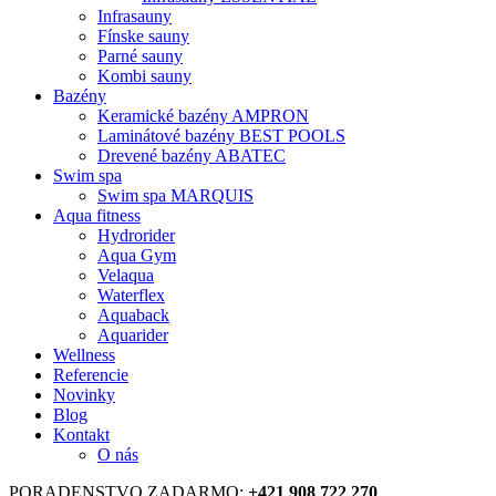
Infrasauny
Fínske sauny
Parné sauny
Kombi sauny
Bazény
Keramické bazény AMPRON
Laminátové bazény BEST POOLS
Drevené bazény ABATEC
Swim spa
Swim spa MARQUIS
Aqua fitness
Hydrorider
Aqua Gym
Velaqua
Waterflex
Aquaback
Aquarider
Wellness
Referencie
Novinky
Blog
Kontakt
O nás
PORADENSTVO ZADARMO:
+421 908 722 270