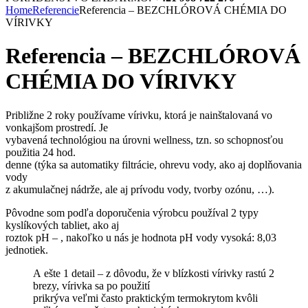
Home
Referencie
Referencia – BEZCHLÓROVÁ CHÉMIA DO
VÍRIVKY
Referencia – BEZCHLÓROVÁ
CHÉMIA DO VÍRIVKY
Približne 2 roky používame vírivku, ktorá je nainštalovaná vo
vonkajšom prostredí. Je
vybavená technológiou na úrovni wellness, tzn. so schopnosťou
použitia 24 hod.
denne (týka sa automatiky filtrácie, ohrevu vody, ako aj doplňovania
vody
z akumulačnej nádrže, ale aj prívodu vody, tvorby ozónu, …).
Pôvodne som podľa doporučenia výrobcu používal 2 typy
kyslíkových tabliet, ako aj
roztok pH – , nakoľko u nás je hodnota pH vody vysoká: 8,03
jednotiek.
A ešte 1 detail – z dôvodu, že v blízkosti vírivky rastú 2
brezy, vírivka sa po použití
prikrýva veľmi často praktickým termokrytom kvôli