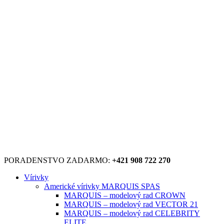
PORADENSTVO ZADARMO:
+421 908 722 270
Vírivky
Americké vírivky MARQUIS SPAS
MARQUIS – modelový rad CROWN
MARQUIS – modelový rad VECTOR 21
MARQUIS – modelový rad CELEBRITY
ELITE