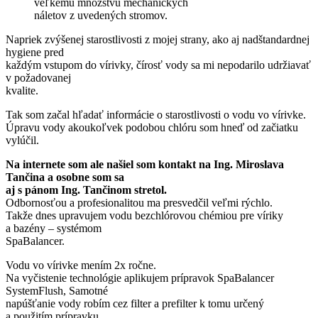
veľkému množstvu mechanických
náletov z uvedených stromov.
Napriek zvýšenej starostlivosti z mojej strany, ako aj nadštandardnej
hygiene pred
každým vstupom do vírivky, čírosť vody sa mi nepodarilo udržiavať
v požadovanej
kvalite.
Tak som začal hľadať informácie o starostlivosti o vodu vo vírivke.
Úpravu vody akoukoľvek podobou chlóru som hneď od začiatku
vylúčil.
Na internete som ale našiel som kontakt na Ing. Miroslava
Tančina a osobne som sa
aj s pánom Ing. Tančinom stretol.
Odbornosťou a profesionalitou ma presvedčil veľmi rýchlo.
Takže dnes upravujem vodu bezchlórovou chémiou pre víriky
a bazény – systémom
SpaBalancer.
Vodu vo vírivke mením 2x ročne.
Na vyčistenie technológie aplikujem prípravok SpaBalancer
SystemFlush, Samotné
napúšťanie vody robím cez filter a prefilter k tomu určený
a použitím prípravku