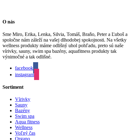
O nás
Sme Miro, Erika, Lenka, Silvia, Tomáš, Braňo, Peter a Ľuboš a
spoločne nám záleží na vašej dlhodobej spokojnosti. Na všetky
wellness produkty máme odlišný uhol pohľadu, preto sú naše
vírivky, sauny, swim spa bazény, aquafitness produkty tak
výnimočné a tak odlišné.
facebook
instagram
Sortiment
Vírivky
Sauny
Bazény
Swim spa
Aqua fitness
Wellness
Voľný čas
Organo