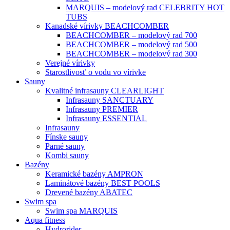
MARQUIS – modelový rad CELEBRITY HOT
TUBS
Kanadské vírivky BEACHCOMBER
BEACHCOMBER – modelový rad 700
BEACHCOMBER – modelový rad 500
BEACHCOMBER – modelový rad 300
Verejné vírivky
Starostlivosť o vodu vo vírivke
Sauny
Kvalitné infrasauny CLEARLIGHT
Infrasauny SANCTUARY
Infrasauny PREMIER
Infrasauny ESSENTIAL
Infrasauny
Fínske sauny
Parné sauny
Kombi sauny
Bazény
Keramické bazény AMPRON
Laminátové bazény BEST POOLS
Drevené bazény ABATEC
Swim spa
Swim spa MARQUIS
Aqua fitness
Hydrorider