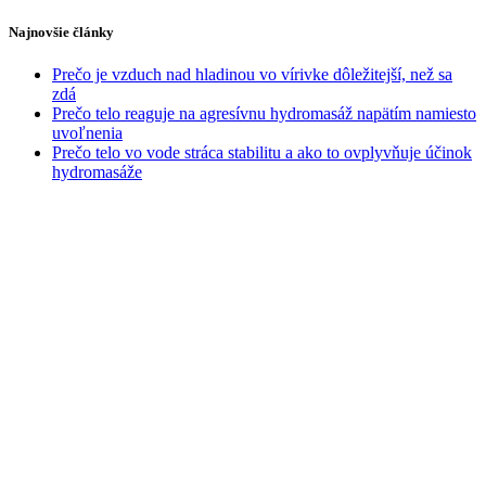
Najnovšie články
Prečo je vzduch nad hladinou vo vírivke dôležitejší, než sa
zdá
Prečo telo reaguje na agresívnu hydromasáž napätím namiesto
uvoľnenia
Prečo telo vo vode stráca stabilitu a ako to ovplyvňuje účinok
hydromasáže