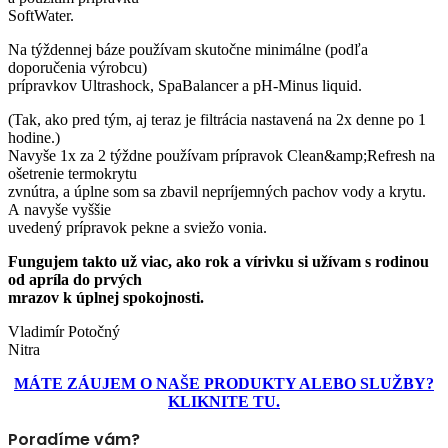
SoftWater.
Na týždennej báze používam skutočne minimálne (podľa
doporučenia výrobcu)
prípravkov Ultrashock, SpaBalancer a pH-Minus liquid.
(Tak, ako pred tým, aj teraz je filtrácia nastavená na 2x denne po 1
hodine.)
Navyše 1x za 2 týždne používam prípravok Clean&amp;Refresh na
ošetrenie termokrytu
zvnútra, a úplne som sa zbavil nepríjemných pachov vody a krytu.
A navyše vyššie
uvedený prípravok pekne a sviežo vonia.
Fungujem takto už viac, ako rok a vírivku si užívam s rodinou
od apríla do prvých
mrazov k úplnej spokojnosti.
Vladimír Potočný
Nitra
MÁTE ZÁUJEM O NAŠE PRODUKTY ALEBO SLUŽBY?
KLIKNITE TU.
Poradíme vám?