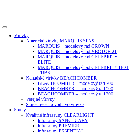
Vírivky
Americké vírivky MARQUIS SPAS
MARQUIS – modelový rad CROWN
MARQUIS – modelový rad VECTOR 21
MARQUIS – modelový rad CELEBRITY
ELITE
MARQUIS – modelový rad CELEBRITY HOT
TUBS
Kanadské vírivky BEACHCOMBER
BEACHCOMBER – modelový rad 700
BEACHCOMBER – modelový rad 500
BEACHCOMBER – modelový rad 300
Verejné vírivky
Starostlivosť o vodu vo vírivke
Sauny
Kvalitné infrasauny CLEARLIGHT
Infrasauny SANCTUARY
Infrasauny PREMIER
Infrasauny ESSENTIAL