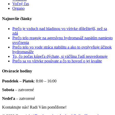
Voľný čas
Organo
Najnovšie články
Prečo je vzduch nad hladinou vo vírivke dôležitejší, než sa
zdá
Prečo telo reaguje na agresívnu hydromasáž napätím namiesto
uvoľnenia
Prečo telo vo vode stráca stabilitu a ako to ovplyvňuje účinok
hydromasáže
To, čo počas kúpeľa dýchate, si väčšina ľudí neuvedomuje
Prečo sa vo vírivke posúvate a čo to hovorí o jej kvalite
Otváracie hodiny
Pondelok – Piatok
:
8:00 – 16:00
Sobota
–
zatvorené
Nedeľa
–
zatvorené
Kontaktujte nás! Radi Vám pomôžeme!