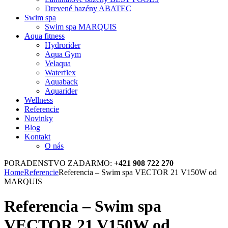
Drevené bazény ABATEC
Swim spa
Swim spa MARQUIS
Aqua fitness
Hydrorider
Aqua Gym
Velaqua
Waterflex
Aquaback
Aquarider
Wellness
Referencie
Novinky
Blog
Kontakt
O nás
PORADENSTVO ZADARMO:
+421 908 722 270
Home
Referencie
Referencia – Swim spa VECTOR 21 V150W od
MARQUIS
Referencia – Swim spa
VECTOR 21 V150W od