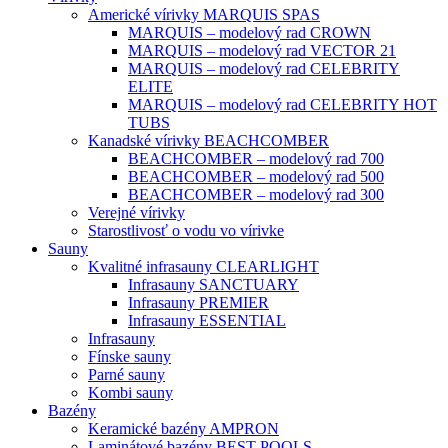
Americké vírivky MARQUIS SPAS
MARQUIS – modelový rad CROWN
MARQUIS – modelový rad VECTOR 21
MARQUIS – modelový rad CELEBRITY
ELITE
MARQUIS – modelový rad CELEBRITY HOT
TUBS
Kanadské vírivky BEACHCOMBER
BEACHCOMBER – modelový rad 700
BEACHCOMBER – modelový rad 500
BEACHCOMBER – modelový rad 300
Verejné vírivky
Starostlivosť o vodu vo vírivke
Sauny
Kvalitné infrasauny CLEARLIGHT
Infrasauny SANCTUARY
Infrasauny PREMIER
Infrasauny ESSENTIAL
Infrasauny
Fínske sauny
Parné sauny
Kombi sauny
Bazény
Keramické bazény AMPRON
Laminátové bazény BEST POOLS