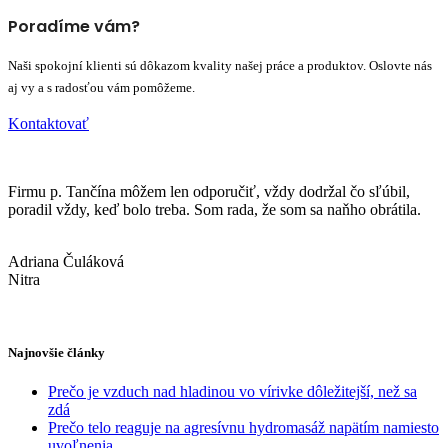
Poradíme vám?
Naši spokojní klienti sú dôkazom kvality našej práce a produktov. Oslovte nás
aj vy a s radosťou vám pomôžeme.
Kontaktovať
Firmu p. Tančína môžem len odporučiť, vždy dodržal čo sľúbil,
poradil vždy, keď bolo treba. Som rada, že som sa naňho obrátila.
Adriana Čuláková
Nitra
Najnovšie články
Prečo je vzduch nad hladinou vo vírivke dôležitejší, než sa
zdá
Prečo telo reaguje na agresívnu hydromasáž napätím namiesto
uvoľnenia