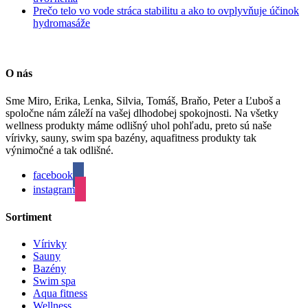
Prečo telo vo vode stráca stabilitu a ako to ovplyvňuje účinok
hydromasáže
O nás
Sme Miro, Erika, Lenka, Silvia, Tomáš, Braňo, Peter a Ľuboš a
spoločne nám záleží na vašej dlhodobej spokojnosti. Na všetky
wellness produkty máme odlišný uhol pohľadu, preto sú naše
vírivky, sauny, swim spa bazény, aquafitness produkty tak
výnimočné a tak odlišné.
facebook
instagram
Sortiment
Vírivky
Sauny
Bazény
Swim spa
Aqua fitness
Wellness