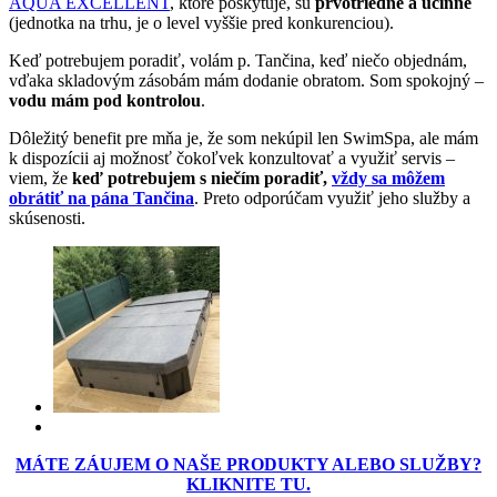
AQUA EXCELLENT
, ktoré poskytuje, sú
prvotriedne a účinné
(jednotka na trhu, je o level vyššie pred konkurenciou).
Keď potrebujem poradiť, volám p. Tančina, keď niečo objednám,
vďaka skladovým zásobám mám dodanie obratom. Som spokojný –
vodu mám pod kontrolou
.
Dôležitý benefit pre mňa je, že som nekúpil len SwimSpa, ale mám
k dispozícii aj možnosť čokoľvek konzultovať a využiť servis –
viem, že
keď potrebujem s niečím poradiť,
vždy sa môžem
obrátiť na pána Tančina
. Preto odporúčam využiť jeho služby a
skúsenosti.
MÁTE ZÁUJEM O NAŠE PRODUKTY ALEBO SLUŽBY?
KLIKNITE TU.