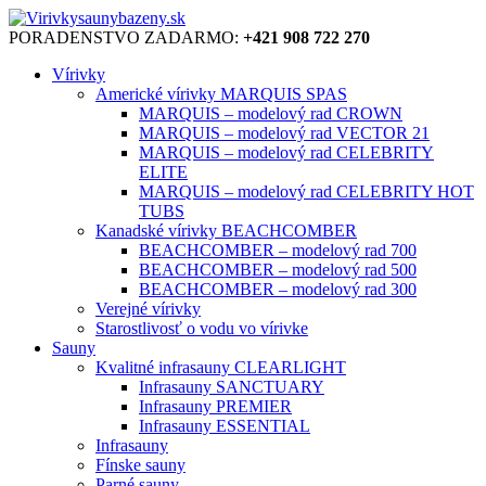
PORADENSTVO ZADARMO:
+421 908 722 270
Vírivky
Americké vírivky MARQUIS SPAS
MARQUIS – modelový rad CROWN
MARQUIS – modelový rad VECTOR 21
MARQUIS – modelový rad CELEBRITY
ELITE
MARQUIS – modelový rad CELEBRITY HOT
TUBS
Kanadské vírivky BEACHCOMBER
BEACHCOMBER – modelový rad 700
BEACHCOMBER – modelový rad 500
BEACHCOMBER – modelový rad 300
Verejné vírivky
Starostlivosť o vodu vo vírivke
Sauny
Kvalitné infrasauny CLEARLIGHT
Infrasauny SANCTUARY
Infrasauny PREMIER
Infrasauny ESSENTIAL
Infrasauny
Fínske sauny
Parné sauny