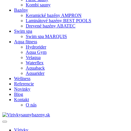
Kombi sauny
Bazény
Keramické bazény AMPRON
Laminátové bazény BEST POOLS
Drevené bazény ABATEC
Swim spa
Swim spa MARQUIS
Aqua fitness
Hydrorider
Aqua Gym
Velaqua
Waterflex
Aquaback
Aquarider
Wellness
Referencie
Novinky
Blog
Kontakt
O nás
Vírivky