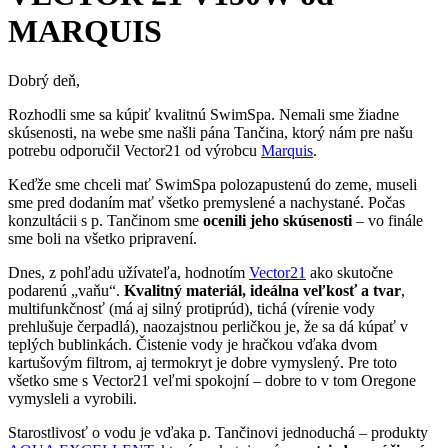
MARQUIS
Dobrý deň,
Rozhodli sme sa kúpiť kvalitnú SwimSpa. Nemali sme žiadne
skúsenosti, na webe sme našli pána Tančina, ktorý nám pre našu
potrebu odporučil Vector21 od výrobcu
Marquis
.
Keďže sme chceli mať SwimSpa polozapustenú do zeme, museli
sme pred dodaním mať všetko premyslené a nachystané. Počas
konzultácii s p. Tančinom sme
ocenili jeho skúsenosti
– vo finále
sme boli na všetko pripravení.
Dnes, z pohľadu užívateľa, hodnotím
Vector21
ako skutočne
podarenú „vaňu“.
Kvalitný materiál, ideálna veľkosť a tvar
,
multifunkčnosť (má aj silný protiprúd), tichá (vírenie vody
prehlušuje čerpadlá), naozajstnou perličkou je, že sa dá kúpať v
teplých bublinkách. Čistenie vody je hračkou vďaka dvom
kartušovým filtrom, aj termokryt je dobre vymyslený. Pre toto
všetko sme s Vector21 veľmi spokojní – dobre to v tom Oregone
vymysleli a vyrobili.
Starostlivosť o vodu je vďaka p. Tančinovi jednoduchá – produkty