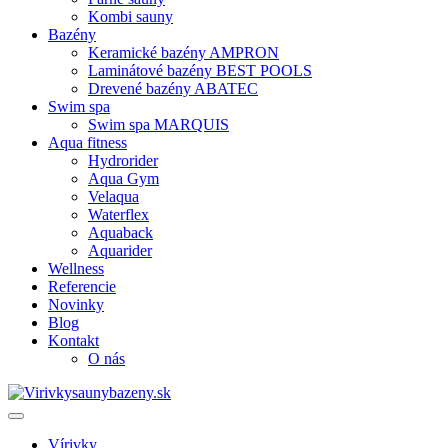
Kombi sauny
Bazény
Keramické bazény AMPRON
Laminátové bazény BEST POOLS
Drevené bazény ABATEC
Swim spa
Swim spa MARQUIS
Aqua fitness
Hydrorider
Aqua Gym
Velaqua
Waterflex
Aquaback
Aquarider
Wellness
Referencie
Novinky
Blog
Kontakt
O nás
Vírivky