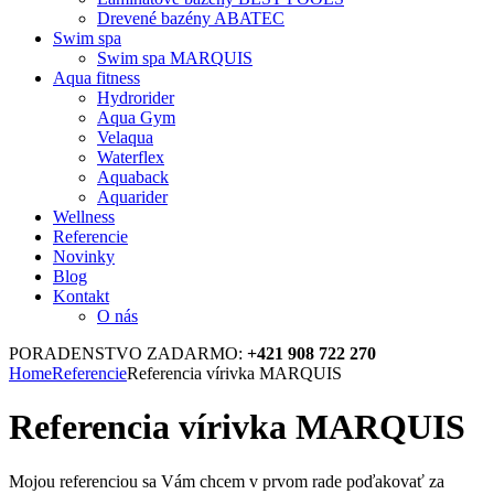
Drevené bazény ABATEC
Swim spa
Swim spa MARQUIS
Aqua fitness
Hydrorider
Aqua Gym
Velaqua
Waterflex
Aquaback
Aquarider
Wellness
Referencie
Novinky
Blog
Kontakt
O nás
PORADENSTVO ZADARMO:
+421 908 722 270
Home
Referencie
Referencia vírivka MARQUIS
Referencia vírivka MARQUIS
Mojou referenciou sa Vám chcem v prvom rade poďakovať za