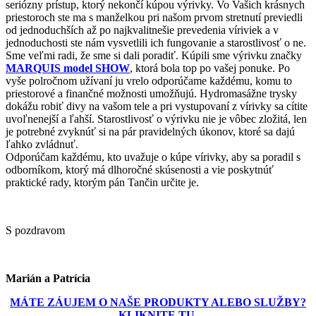
seriózny prístup, ktorý nekončí kúpou výrivky. Vo Vašich krásnych
priestoroch ste ma s manželkou pri našom prvom stretnutí previedli
od jednoduchších až po najkvalitnešie prevedenia víriviek a v
jednoduchosti ste nám vysvetlili ich fungovanie a starostlivosť o ne.
Sme veľmi radi, že sme si dali poradiť. Kúpili sme výrivku značky
MARQUIS model SHOW
, ktorá bola top po vašej ponuke. Po
vyše polročnom užívaní ju vrelo odporúčame každému, komu to
priestorové a finančné možnosti umožňujú. Hydromasážne trysky
dokážu robiť divy na vašom tele a pri vystupovaní z vírivky sa cítite
uvoľnenejší a ľahší. Starostlivosť o výrivku nie je vôbec zložitá, len
je potrebné zvyknúť si na pár pravidelných úkonov, ktoré sa dajú
ľahko zvládnuť.
Odporúčam každému, kto uvažuje o kúpe vírivky, aby sa poradil s
odborníkom, ktorý má dlhoročné skúsenosti a vie poskytnúť
praktické rady, ktorým pán Tančin určite je.
S pozdravom
Marián a Patrícia
MÁTE ZÁUJEM O NAŠE PRODUKTY ALEBO SLUŽBY?
KLIKNITE TU.