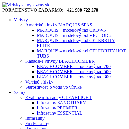
PORADENSTVO ZADARMO:
+421 908 722 270
Vírivky
Americké vírivky MARQUIS SPAS
MARQUIS – modelový rad CROWN
MARQUIS – modelový rad VECTOR 21
MARQUIS – modelový rad CELEBRITY
ELITE
MARQUIS – modelový rad CELEBRITY HOT
TUBS
Kanadské vírivky BEACHCOMBER
BEACHCOMBER – modelový rad 700
BEACHCOMBER – modelový rad 500
BEACHCOMBER – modelový rad 300
Verejné vírivky
Starostlivosť o vodu vo vírivke
Sauny
Kvalitné infrasauny CLEARLIGHT
Infrasauny SANCTUARY
Infrasauny PREMIER
Infrasauny ESSENTIAL
Infrasauny
Fínske sauny
Parné sauny