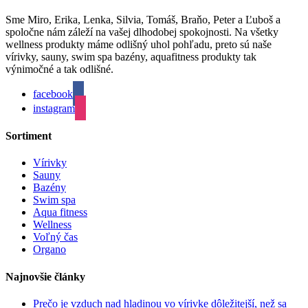
Sme Miro, Erika, Lenka, Silvia, Tomáš, Braňo, Peter a Ľuboš a
spoločne nám záleží na vašej dlhodobej spokojnosti. Na všetky
wellness produkty máme odlišný uhol pohľadu, preto sú naše
vírivky, sauny, swim spa bazény, aquafitness produkty tak
výnimočné a tak odlišné.
facebook
instagram
Sortiment
Vírivky
Sauny
Bazény
Swim spa
Aqua fitness
Wellness
Voľný čas
Organo
Najnovšie články
Prečo je vzduch nad hladinou vo vírivke dôležitejší, než sa