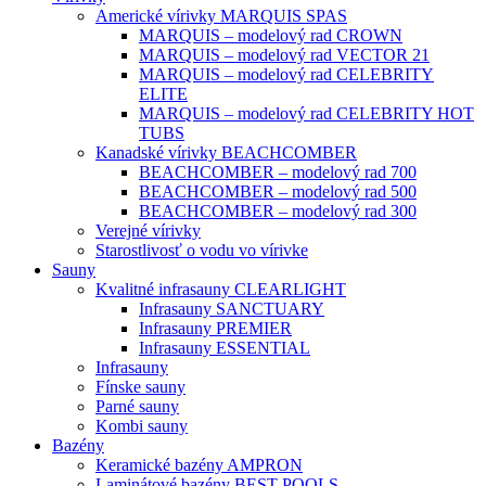
Americké vírivky MARQUIS SPAS
MARQUIS – modelový rad CROWN
MARQUIS – modelový rad VECTOR 21
MARQUIS – modelový rad CELEBRITY
ELITE
MARQUIS – modelový rad CELEBRITY HOT
TUBS
Kanadské vírivky BEACHCOMBER
BEACHCOMBER – modelový rad 700
BEACHCOMBER – modelový rad 500
BEACHCOMBER – modelový rad 300
Verejné vírivky
Starostlivosť o vodu vo vírivke
Sauny
Kvalitné infrasauny CLEARLIGHT
Infrasauny SANCTUARY
Infrasauny PREMIER
Infrasauny ESSENTIAL
Infrasauny
Fínske sauny
Parné sauny
Kombi sauny
Bazény
Keramické bazény AMPRON
Laminátové bazény BEST POOLS