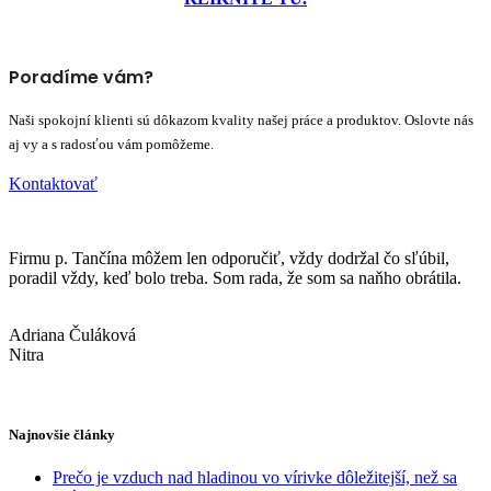
Poradíme vám?
Naši spokojní klienti sú dôkazom kvality našej práce a produktov. Oslovte nás
aj vy a s radosťou vám pomôžeme.
Kontaktovať
Firmu p. Tančína môžem len odporučiť, vždy dodržal čo sľúbil,
poradil vždy, keď bolo treba. Som rada, že som sa naňho obrátila.
Adriana Čuláková
Nitra
Najnovšie články
Prečo je vzduch nad hladinou vo vírivke dôležitejší, než sa