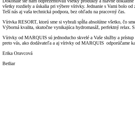
Dokonale ste nám odprezentovali všetky produkty a hlavne dôkladne 
všetky rozdiely a úskalia pri výbere vírivky. Jednanie s Vami bolo od
Teší nás aj vaša technická podpora, bez ohľadu na pracovný čas.
Vírivka RESORT, ktorú sme si vybrali spĺňa absolútne všetko, čo sme 
Výborná kvalita, skutočne vynikajúca hydromasáž, perfektný relax. 
Vírivky od MARQUIS sú jednoducho skvelé a Vaše služby a prístup
preto vás, ako dodávateľa a aj vírivky od MARQUIS odporúčame k
Erika Oravcová
Betliar