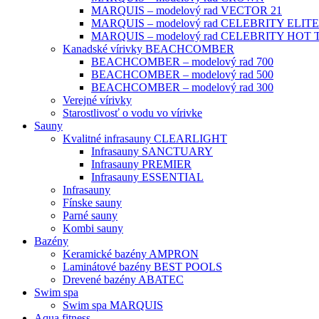
MARQUIS – modelový rad VECTOR 21
MARQUIS – modelový rad CELEBRITY ELITE
MARQUIS – modelový rad CELEBRITY HOT
Kanadské vírivky BEACHCOMBER
BEACHCOMBER – modelový rad 700
BEACHCOMBER – modelový rad 500
BEACHCOMBER – modelový rad 300
Verejné vírivky
Starostlivosť o vodu vo vírivke
Sauny
Kvalitné infrasauny CLEARLIGHT
Infrasauny SANCTUARY
Infrasauny PREMIER
Infrasauny ESSENTIAL
Infrasauny
Fínske sauny
Parné sauny
Kombi sauny
Bazény
Keramické bazény AMPRON
Laminátové bazény BEST POOLS
Drevené bazény ABATEC
Swim spa
Swim spa MARQUIS
Aqua fitness