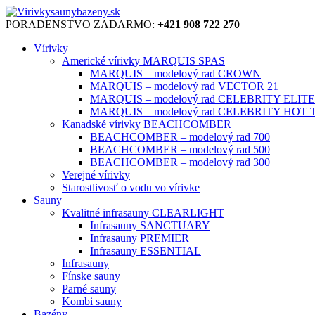
PORADENSTVO ZADARMO:
+421 908 722 270
Vírivky
Americké vírivky MARQUIS SPAS
MARQUIS – modelový rad CROWN
MARQUIS – modelový rad VECTOR 21
MARQUIS – modelový rad CELEBRITY ELITE
MARQUIS – modelový rad CELEBRITY HOT
Kanadské vírivky BEACHCOMBER
BEACHCOMBER – modelový rad 700
BEACHCOMBER – modelový rad 500
BEACHCOMBER – modelový rad 300
Verejné vírivky
Starostlivosť o vodu vo vírivke
Sauny
Kvalitné infrasauny CLEARLIGHT
Infrasauny SANCTUARY
Infrasauny PREMIER
Infrasauny ESSENTIAL
Infrasauny
Fínske sauny
Parné sauny
Kombi sauny
Bazény