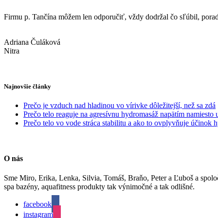
Firmu p. Tančína môžem len odporučiť, vždy dodržal čo sľúbil, poradi
Adriana Čuláková
Nitra
Najnovšie články
Prečo je vzduch nad hladinou vo vírivke dôležitejší, než sa zdá
Prečo telo reaguje na agresívnu hydromasáž napätím namiesto 
Prečo telo vo vode stráca stabilitu a ako to ovplyvňuje účinok
O nás
Sme Miro, Erika, Lenka, Silvia, Tomáš, Braňo, Peter a Ľuboš a spolo
spa bazény, aquafitness produkty tak výnimočné a tak odlišné.
facebook
instagram