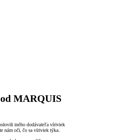
RT od MARQUIS
slovili iného dodávateľa víriviek
e nám oči, čo sa víriviek týka.