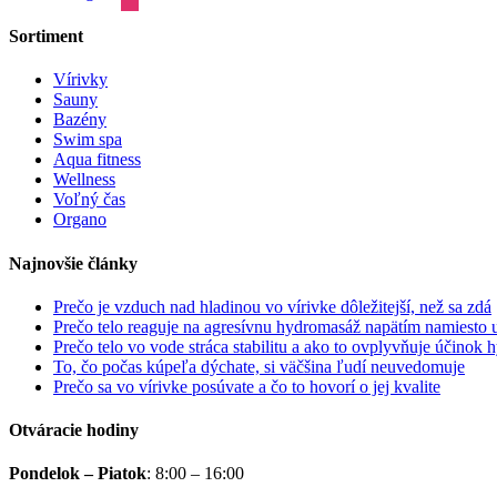
Sortiment
Vírivky
Sauny
Bazény
Swim spa
Aqua fitness
Wellness
Voľný čas
Organo
Najnovšie články
Prečo je vzduch nad hladinou vo vírivke dôležitejší, než sa zdá
Prečo telo reaguje na agresívnu hydromasáž napätím namiesto 
Prečo telo vo vode stráca stabilitu a ako to ovplyvňuje účinok
To, čo počas kúpeľa dýchate, si väčšina ľudí neuvedomuje
Prečo sa vo vírivke posúvate a čo to hovorí o jej kvalite
Otváracie hodiny
Pondelok – Piatok
:
8:00 – 16:00