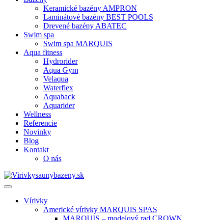
Keramické bazény AMPRON
Laminátové bazény BEST POOLS
Drevené bazény ABATEC
Swim spa
Swim spa MARQUIS
Aqua fitness
Hydrorider
Aqua Gym
Velaqua
Waterflex
Aquaback
Aquarider
Wellness
Referencie
Novinky
Blog
Kontakt
O nás
Vírivky
Americké vírivky MARQUIS SPAS
MARQUIS – modelový rad CROWN