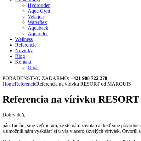
Hydrorider
Aqua Gym
Velaqua
Waterflex
Aquaback
Aquarider
Wellness
Referencie
Novinky
Blog
Kontakt
O nás
PORADENSTVO ZADARMO:
+421 908 722 270
Home
Referencie
Referencia na vírivku RESORT od MARQUIS
Referencia na vírivku RESO
Dobrý deň,
pán Tančin, sme veľmi radi, že ste nám zavolali aj keď sme pôvodne o
a umožnili nám vyskúšať si u vás viacero skvelých víriviek. Otvorili st