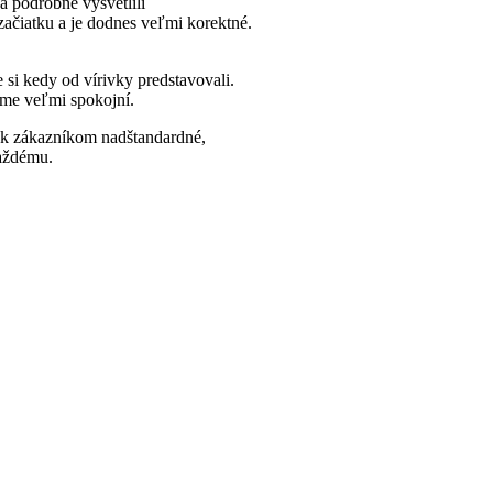
a podrobne vysvetlili
 začiatku a je dodnes veľmi korektné.
si kedy od vírivky predstavovali.
Sme veľmi spokojní.
 k zákazníkom nadštandardné,
aždému.