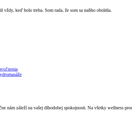
l vždy, keď bolo treba. Som rada, že som sa naňho obrátila.
uvoľnenia
 hydromasáže
čne nám záleží na vašej dlhodobej spokojnosti. Na všetky wellness pr