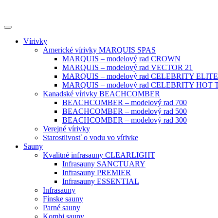
Vírivky
Americké vírivky MARQUIS SPAS
MARQUIS – modelový rad CROWN
MARQUIS – modelový rad VECTOR 21
MARQUIS – modelový rad CELEBRITY ELITE
MARQUIS – modelový rad CELEBRITY HOT
Kanadské vírivky BEACHCOMBER
BEACHCOMBER – modelový rad 700
BEACHCOMBER – modelový rad 500
BEACHCOMBER – modelový rad 300
Verejné vírivky
Starostlivosť o vodu vo vírivke
Sauny
Kvalitné infrasauny CLEARLIGHT
Infrasauny SANCTUARY
Infrasauny PREMIER
Infrasauny ESSENTIAL
Infrasauny
Fínske sauny
Parné sauny
Kombi sauny