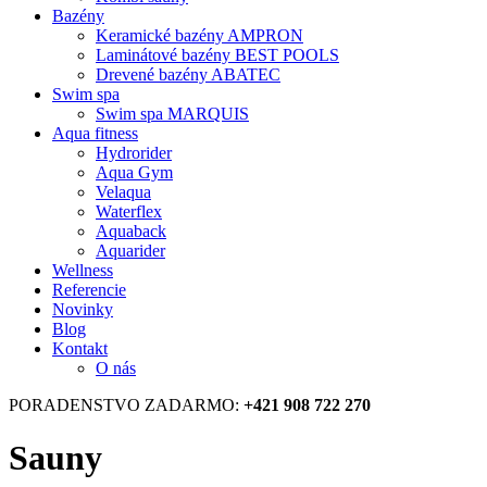
Bazény
Keramické bazény AMPRON
Laminátové bazény BEST POOLS
Drevené bazény ABATEC
Swim spa
Swim spa MARQUIS
Aqua fitness
Hydrorider
Aqua Gym
Velaqua
Waterflex
Aquaback
Aquarider
Wellness
Referencie
Novinky
Blog
Kontakt
O nás
PORADENSTVO ZADARMO:
+421 908 722 270
Sauny