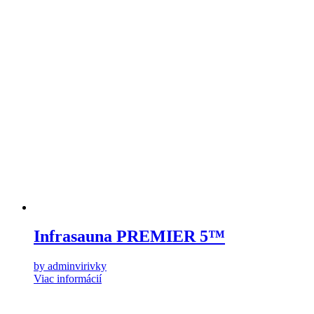
Infrasauna PREMIER 5™
by adminvirivky
Viac informácií