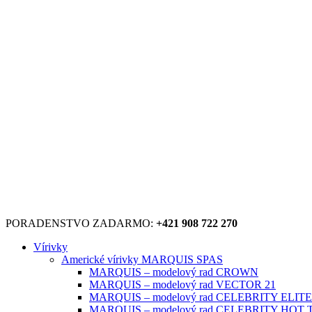
PORADENSTVO ZADARMO:
+421 908 722 270
Vírivky
Americké vírivky MARQUIS SPAS
MARQUIS – modelový rad CROWN
MARQUIS – modelový rad VECTOR 21
MARQUIS – modelový rad CELEBRITY ELITE
MARQUIS – modelový rad CELEBRITY HOT