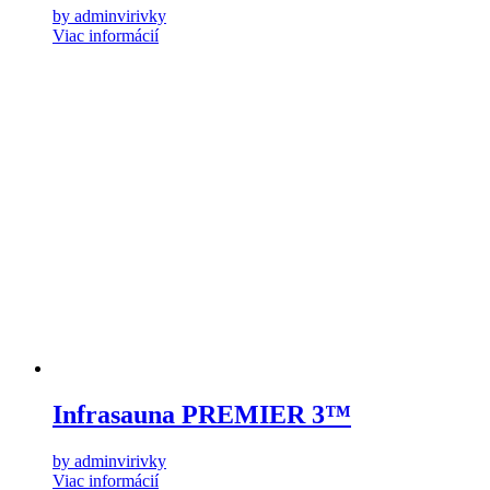
by adminvirivky
Viac informácií
Infrasauna PREMIER 3™
by adminvirivky
Viac informácií