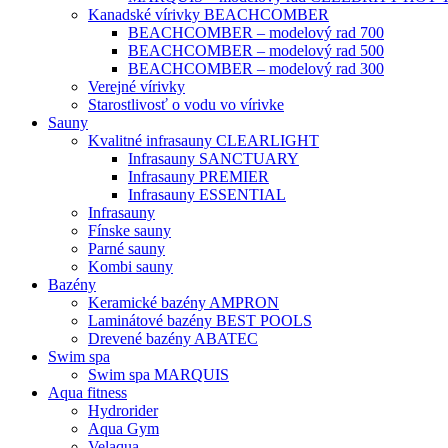
Kanadské vírivky BEACHCOMBER
BEACHCOMBER – modelový rad 700
BEACHCOMBER – modelový rad 500
BEACHCOMBER – modelový rad 300
Verejné vírivky
Starostlivosť o vodu vo vírivke
Sauny
Kvalitné infrasauny CLEARLIGHT
Infrasauny SANCTUARY
Infrasauny PREMIER
Infrasauny ESSENTIAL
Infrasauny
Fínske sauny
Parné sauny
Kombi sauny
Bazény
Keramické bazény AMPRON
Laminátové bazény BEST POOLS
Drevené bazény ABATEC
Swim spa
Swim spa MARQUIS
Aqua fitness
Hydrorider
Aqua Gym
Velaqua