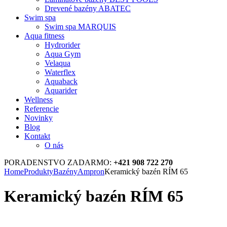
Drevené bazény ABATEC
Swim spa
Swim spa MARQUIS
Aqua fitness
Hydrorider
Aqua Gym
Velaqua
Waterflex
Aquaback
Aquarider
Wellness
Referencie
Novinky
Blog
Kontakt
O nás
PORADENSTVO ZADARMO:
+421 908 722 270
Home
Produkty
Bazény
Ampron
Keramický bazén RÍM 65
Keramický bazén RÍM 65