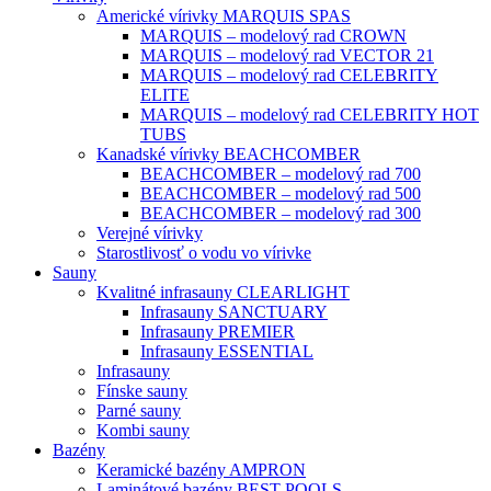
Americké vírivky MARQUIS SPAS
MARQUIS – modelový rad CROWN
MARQUIS – modelový rad VECTOR 21
MARQUIS – modelový rad CELEBRITY
ELITE
MARQUIS – modelový rad CELEBRITY HOT
TUBS
Kanadské vírivky BEACHCOMBER
BEACHCOMBER – modelový rad 700
BEACHCOMBER – modelový rad 500
BEACHCOMBER – modelový rad 300
Verejné vírivky
Starostlivosť o vodu vo vírivke
Sauny
Kvalitné infrasauny CLEARLIGHT
Infrasauny SANCTUARY
Infrasauny PREMIER
Infrasauny ESSENTIAL
Infrasauny
Fínske sauny
Parné sauny
Kombi sauny
Bazény
Keramické bazény AMPRON
Laminátové bazény BEST POOLS