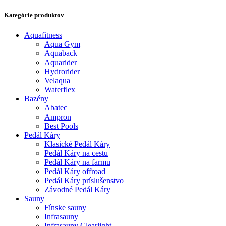
Kategórie produktov
Aquafitness
Aqua Gym
Aquaback
Aquarider
Hydrorider
Velaqua
Waterflex
Bazény
Abatec
Ampron
Best Pools
Pedál Káry
Klasické Pedál Káry
Pedál Káry na cestu
Pedál Káry na farmu
Pedál Káry offroad
Pedál Káry príslušenstvo
Závodné Pedál Káry
Sauny
Fínske sauny
Infrasauny
Infrasauny Clearlight