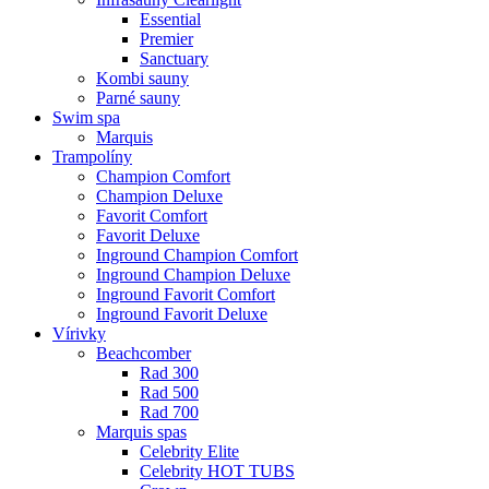
Essential
Premier
Sanctuary
Kombi sauny
Parné sauny
Swim spa
Marquis
Trampolíny
Champion Comfort
Champion Deluxe
Favorit Comfort
Favorit Deluxe
Inground Champion Comfort
Inground Champion Deluxe
Inground Favorit Comfort
Inground Favorit Deluxe
Vírivky
Beachcomber
Rad 300
Rad 500
Rad 700
Marquis spas
Celebrity Elite
Celebrity HOT TUBS