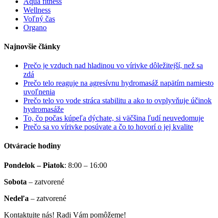
Aqua fitness
Wellness
Voľný čas
Organo
Najnovšie články
Prečo je vzduch nad hladinou vo vírivke dôležitejší, než sa
zdá
Prečo telo reaguje na agresívnu hydromasáž napätím namiesto
uvoľnenia
Prečo telo vo vode stráca stabilitu a ako to ovplyvňuje účinok
hydromasáže
To, čo počas kúpeľa dýchate, si väčšina ľudí neuvedomuje
Prečo sa vo vírivke posúvate a čo to hovorí o jej kvalite
Otváracie hodiny
Pondelok – Piatok
:
8:00 – 16:00
Sobota
–
zatvorené
Nedeľa
–
zatvorené
Kontaktujte nás! Radi Vám pomôžeme!