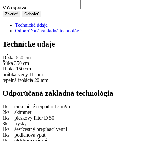
Vaša správa
Zavrieť
Odoslať
Technické údaje
Odporúčaná základná technológia
Technické údaje
Dĺžka 650 cm
Šírka 350 cm
Hĺbka 150 cm
hrúbka steny 11 mm
tepelná izolácia 20 mm
Odporúčaná základná technológia
1ks cirkulačné čerpadlo 12 m³/h
2ks skimmer
1ks pieskový filter D 50
3ks trysky
1ks šesťcestný prepínací ventil
1ks podlahová vpuť
1ks elektrorozvádzač