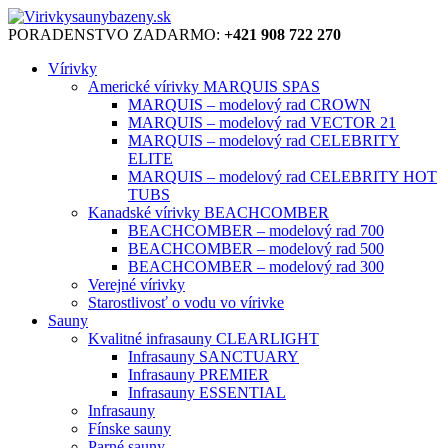
PORADENSTVO ZADARMO:
+421 908 722 270
Vírivky
Americké vírivky MARQUIS SPAS
MARQUIS – modelový rad CROWN
MARQUIS – modelový rad VECTOR 21
MARQUIS – modelový rad CELEBRITY
ELITE
MARQUIS – modelový rad CELEBRITY HOT
TUBS
Kanadské vírivky BEACHCOMBER
BEACHCOMBER – modelový rad 700
BEACHCOMBER – modelový rad 500
BEACHCOMBER – modelový rad 300
Verejné vírivky
Starostlivosť o vodu vo vírivke
Sauny
Kvalitné infrasauny CLEARLIGHT
Infrasauny SANCTUARY
Infrasauny PREMIER
Infrasauny ESSENTIAL
Infrasauny
Fínske sauny
Parné sauny