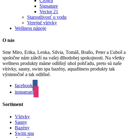
Crown
Signature
Vector 21
Starostlivosť o vodu
Verejné vírivky
Wellness nápoje
O nás
Sme Miro, Erika, Lenka, Silvia, Tomáš, Braňo, Peter a Ľuboš a
spoločne nám záleží na vašej dlhodobej spokojnosti. Na všetky
wellness produkty máme odlišný uhol pohľadu, preto sú naše
vírivky, sauny, swim spa bazény, aquafitness produkty tak
výnimočné a tak odlišné.
facebook
instagram
Sortiment
Vírivky
Sauny
Bazény
Swim spa