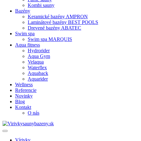
Kombi sauny
Bazény
Keramické bazény AMPRON
Laminátové bazény BEST POOLS
Drevené bazény ABATEC
Swim spa
Swim spa MARQUIS
Aqua fitness
Hydrorider
Aqua Gym
Velaqua
Waterflex
Aquaback
Aquarider
Wellness
Referencie
Novinky
Blog
Kontakt
O nás
Vírivky