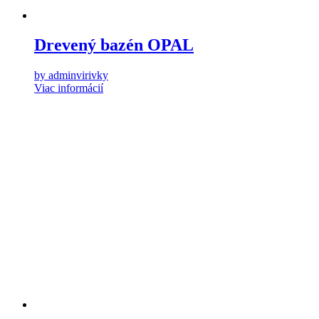
Drevený bazén OPAL
by adminvirivky
Viac informácií