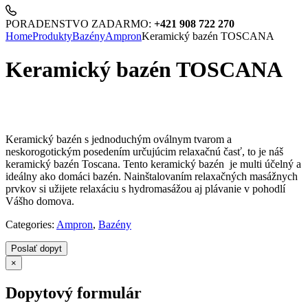
PORADENSTVO ZADARMO:
+421 908 722 270
Home
Produkty
Bazény
Ampron
Keramický bazén TOSCANA
Keramický bazén TOSCANA
Keramický bazén s jednoduchým oválnym tvarom a
neskorogotickým posedením určujúcim relaxačnú časť, to je náš
keramický bazén Toscana. Tento keramický bazén je multi účelný a
ideálny ako domáci bazén. Nainštalovaním relaxačných masážnych
prvkov si užijete relaxáciu s hydromasážou aj plávanie v pohodlí
Vášho domova.
Categories:
Ampron
,
Bazény
Poslať dopyt
×
Dopytový formulár