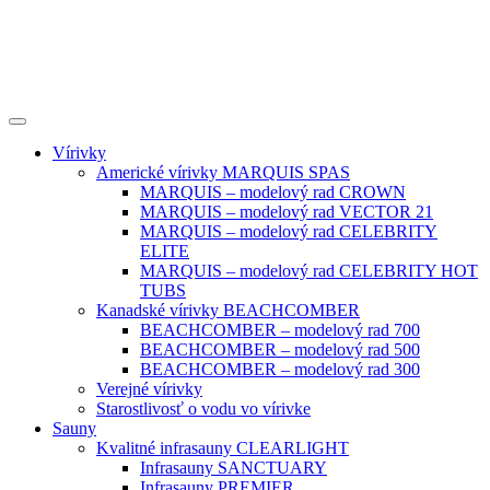
Vírivky
Americké vírivky MARQUIS SPAS
MARQUIS – modelový rad CROWN
MARQUIS – modelový rad VECTOR 21
MARQUIS – modelový rad CELEBRITY
ELITE
MARQUIS – modelový rad CELEBRITY HOT
TUBS
Kanadské vírivky BEACHCOMBER
BEACHCOMBER – modelový rad 700
BEACHCOMBER – modelový rad 500
BEACHCOMBER – modelový rad 300
Verejné vírivky
Starostlivosť o vodu vo vírivke
Sauny
Kvalitné infrasauny CLEARLIGHT
Infrasauny SANCTUARY
Infrasauny PREMIER