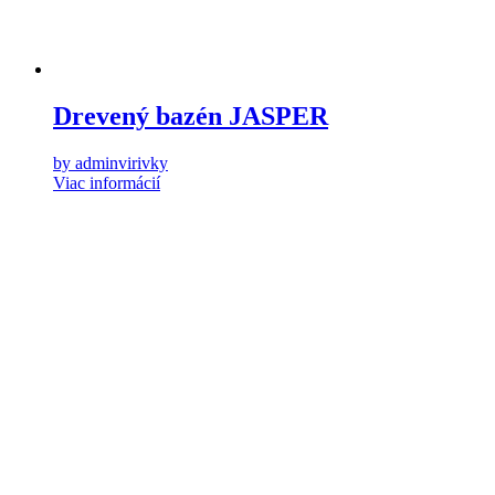
Drevený bazén JASPER
by adminvirivky
Viac informácií