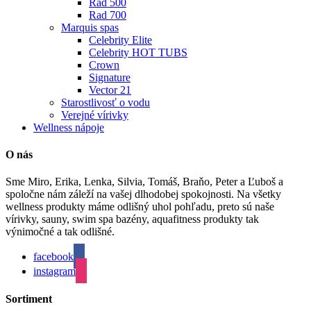
Rad 500
Rad 700
Marquis spas
Celebrity Elite
Celebrity HOT TUBS
Crown
Signature
Vector 21
Starostlivosť o vodu
Verejné vírivky
Wellness nápoje
O nás
Sme Miro, Erika, Lenka, Silvia, Tomáš, Braňo, Peter a Ľuboš a
spoločne nám záleží na vašej dlhodobej spokojnosti. Na všetky
wellness produkty máme odlišný uhol pohľadu, preto sú naše
vírivky, sauny, swim spa bazény, aquafitness produkty tak
výnimočné a tak odlišné.
facebook
instagram
Sortiment