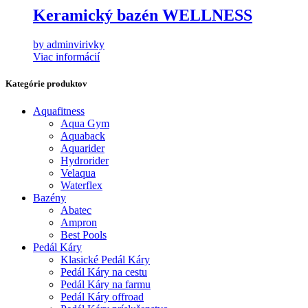
Keramický bazén WELLNESS
by adminvirivky
Viac informácií
Kategórie produktov
Aquafitness
Aqua Gym
Aquaback
Aquarider
Hydrorider
Velaqua
Waterflex
Bazény
Abatec
Ampron
Best Pools
Pedál Káry
Klasické Pedál Káry
Pedál Káry na cestu
Pedál Káry na farmu
Pedál Káry offroad