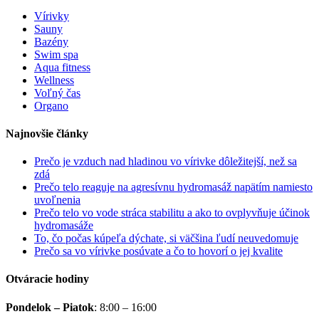
Vírivky
Sauny
Bazény
Swim spa
Aqua fitness
Wellness
Voľný čas
Organo
Najnovšie články
Prečo je vzduch nad hladinou vo vírivke dôležitejší, než sa
zdá
Prečo telo reaguje na agresívnu hydromasáž napätím namiesto
uvoľnenia
Prečo telo vo vode stráca stabilitu a ako to ovplyvňuje účinok
hydromasáže
To, čo počas kúpeľa dýchate, si väčšina ľudí neuvedomuje
Prečo sa vo vírivke posúvate a čo to hovorí o jej kvalite
Otváracie hodiny
Pondelok – Piatok
:
8:00 – 16:00