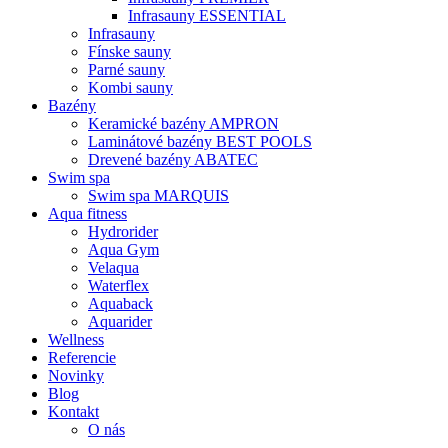
Infrasauny ESSENTIAL
Infrasauny
Fínske sauny
Parné sauny
Kombi sauny
Bazény
Keramické bazény AMPRON
Laminátové bazény BEST POOLS
Drevené bazény ABATEC
Swim spa
Swim spa MARQUIS
Aqua fitness
Hydrorider
Aqua Gym
Velaqua
Waterflex
Aquaback
Aquarider
Wellness
Referencie
Novinky
Blog
Kontakt
O nás