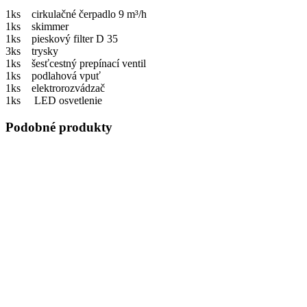
1ks cirkulačné čerpadlo 9 m³/h
1ks skimmer
1ks pieskový filter D 35
3ks trysky
1ks šesťcestný prepínací ventil
1ks podlahová vpuť
1ks elektrorozvádzač
1ks LED osvetlenie
Podobné produkty