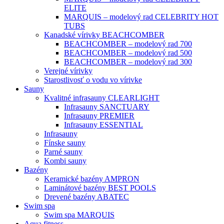
ELITE
MARQUIS – modelový rad CELEBRITY HOT
TUBS
Kanadské vírivky BEACHCOMBER
BEACHCOMBER – modelový rad 700
BEACHCOMBER – modelový rad 500
BEACHCOMBER – modelový rad 300
Verejné vírivky
Starostlivosť o vodu vo vírivke
Sauny
Kvalitné infrasauny CLEARLIGHT
Infrasauny SANCTUARY
Infrasauny PREMIER
Infrasauny ESSENTIAL
Infrasauny
Fínske sauny
Parné sauny
Kombi sauny
Bazény
Keramické bazény AMPRON
Laminátové bazény BEST POOLS
Drevené bazény ABATEC
Swim spa
Swim spa MARQUIS
Aqua fitness