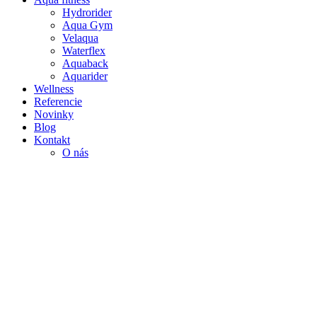
Hydrorider
Aqua Gym
Velaqua
Waterflex
Aquaback
Aquarider
Wellness
Referencie
Novinky
Blog
Kontakt
O nás