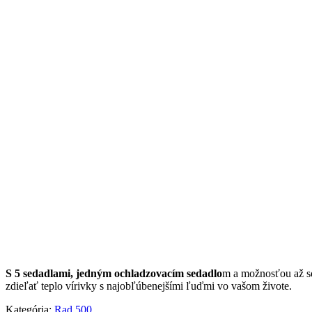
S 5 sedadlami, jedným ochladzovacím sedadlo
m a možnosťou až s
zdieľať teplo vírivky s najobľúbenejšími ľuďmi vo vašom živote.
Kategória:
Rad 500