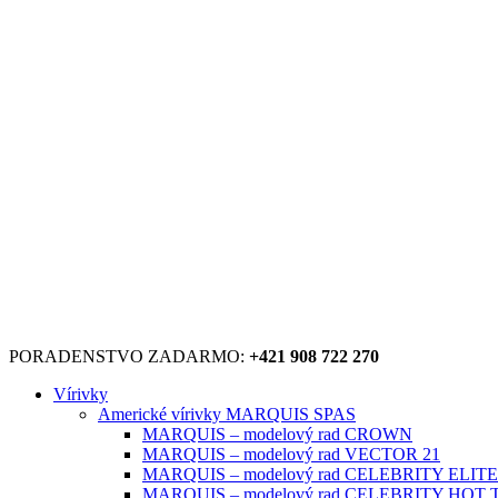
PORADENSTVO ZADARMO:
+421 908 722 270
Vírivky
Americké vírivky MARQUIS SPAS
MARQUIS – modelový rad CROWN
MARQUIS – modelový rad VECTOR 21
MARQUIS – modelový rad CELEBRITY ELITE
MARQUIS – modelový rad CELEBRITY HOT