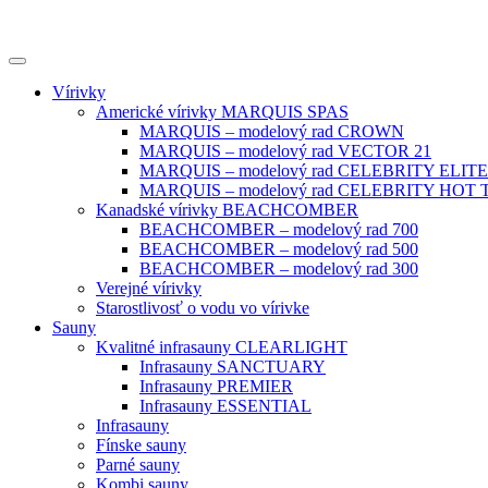
Vírivky
Americké vírivky MARQUIS SPAS
MARQUIS – modelový rad CROWN
MARQUIS – modelový rad VECTOR 21
MARQUIS – modelový rad CELEBRITY ELITE
MARQUIS – modelový rad CELEBRITY HOT
Kanadské vírivky BEACHCOMBER
BEACHCOMBER – modelový rad 700
BEACHCOMBER – modelový rad 500
BEACHCOMBER – modelový rad 300
Verejné vírivky
Starostlivosť o vodu vo vírivke
Sauny
Kvalitné infrasauny CLEARLIGHT
Infrasauny SANCTUARY
Infrasauny PREMIER
Infrasauny ESSENTIAL
Infrasauny
Fínske sauny
Parné sauny
Kombi sauny