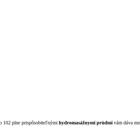
o 102 plne prispôsobiteľnými
hydromasážnymi prúdmi
vám dáva mode