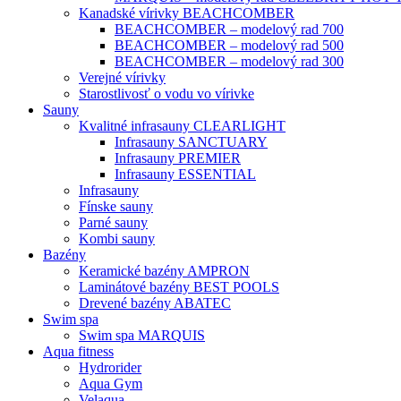
Kanadské vírivky BEACHCOMBER
BEACHCOMBER – modelový rad 700
BEACHCOMBER – modelový rad 500
BEACHCOMBER – modelový rad 300
Verejné vírivky
Starostlivosť o vodu vo vírivke
Sauny
Kvalitné infrasauny CLEARLIGHT
Infrasauny SANCTUARY
Infrasauny PREMIER
Infrasauny ESSENTIAL
Infrasauny
Fínske sauny
Parné sauny
Kombi sauny
Bazény
Keramické bazény AMPRON
Laminátové bazény BEST POOLS
Drevené bazény ABATEC
Swim spa
Swim spa MARQUIS
Aqua fitness
Hydrorider
Aqua Gym
Velaqua