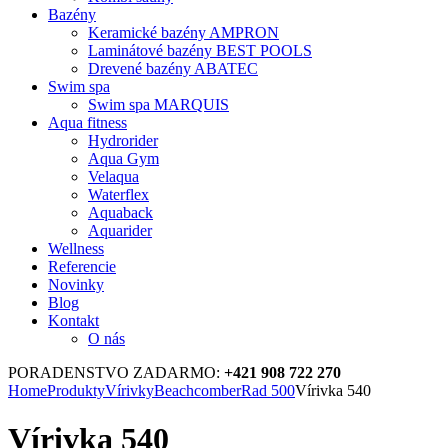
Bazény
Keramické bazény AMPRON
Laminátové bazény BEST POOLS
Drevené bazény ABATEC
Swim spa
Swim spa MARQUIS
Aqua fitness
Hydrorider
Aqua Gym
Velaqua
Waterflex
Aquaback
Aquarider
Wellness
Referencie
Novinky
Blog
Kontakt
O nás
PORADENSTVO ZADARMO:
+421 908 722 270
Home
Produkty
Vírivky
Beachcomber
Rad 500
Vírivka 540
Vírivka 540