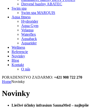
Drevené bazény ABATEC
Swim spa
Swim spa MARQUIS
Aqua fitness
Hydrorider
Aqua Gym
Velaqua
Waterflex
Aquaback
Aquarider
Wellness
Referencie
Novinky
Blog
Kontakt
O nás
PORADENSTVO ZADARMO:
+421 908 722 270
Home
Novinky
Novinky
Liečivé účinky infrasáun SaunaMed – najlepšie