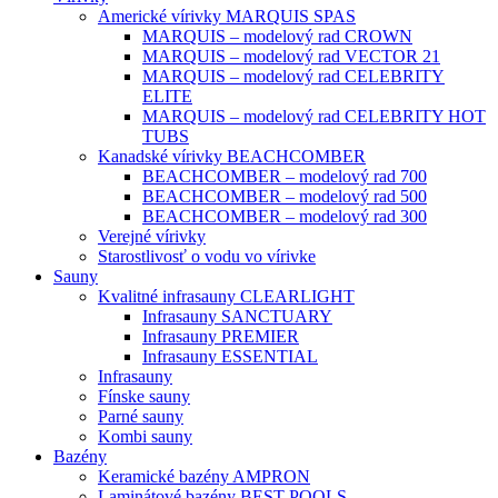
Americké vírivky MARQUIS SPAS
MARQUIS – modelový rad CROWN
MARQUIS – modelový rad VECTOR 21
MARQUIS – modelový rad CELEBRITY
ELITE
MARQUIS – modelový rad CELEBRITY HOT
TUBS
Kanadské vírivky BEACHCOMBER
BEACHCOMBER – modelový rad 700
BEACHCOMBER – modelový rad 500
BEACHCOMBER – modelový rad 300
Verejné vírivky
Starostlivosť o vodu vo vírivke
Sauny
Kvalitné infrasauny CLEARLIGHT
Infrasauny SANCTUARY
Infrasauny PREMIER
Infrasauny ESSENTIAL
Infrasauny
Fínske sauny
Parné sauny
Kombi sauny
Bazény
Keramické bazény AMPRON
Laminátové bazény BEST POOLS