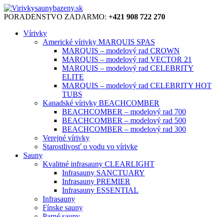
PORADENSTVO ZADARMO:
+421 908 722 270
Vírivky
Americké vírivky MARQUIS SPAS
MARQUIS – modelový rad CROWN
MARQUIS – modelový rad VECTOR 21
MARQUIS – modelový rad CELEBRITY
ELITE
MARQUIS – modelový rad CELEBRITY HOT
TUBS
Kanadské vírivky BEACHCOMBER
BEACHCOMBER – modelový rad 700
BEACHCOMBER – modelový rad 500
BEACHCOMBER – modelový rad 300
Verejné vírivky
Starostlivosť o vodu vo vírivke
Sauny
Kvalitné infrasauny CLEARLIGHT
Infrasauny SANCTUARY
Infrasauny PREMIER
Infrasauny ESSENTIAL
Infrasauny
Fínske sauny
Parné sauny