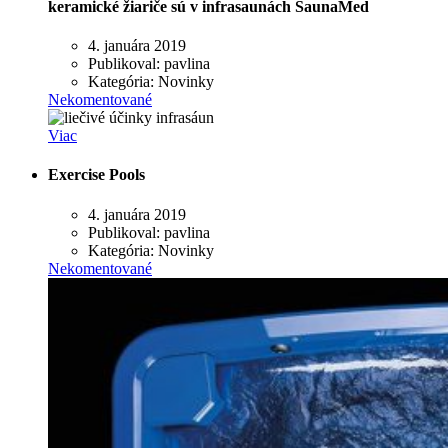
keramické žiariče sú v infrasaunách SaunaMed
4. januára 2019
Publikoval:
pavlina
Kategória:
Novinky
Nekomentované
Viac
Exercise Pools
4. januára 2019
Publikoval:
pavlina
Kategória:
Novinky
Nekomentované