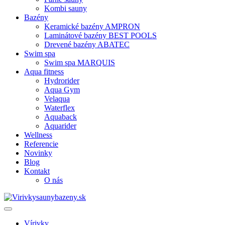
Kombi sauny
Bazény
Keramické bazény AMPRON
Laminátové bazény BEST POOLS
Drevené bazény ABATEC
Swim spa
Swim spa MARQUIS
Aqua fitness
Hydrorider
Aqua Gym
Velaqua
Waterflex
Aquaback
Aquarider
Wellness
Referencie
Novinky
Blog
Kontakt
O nás
Vírivky