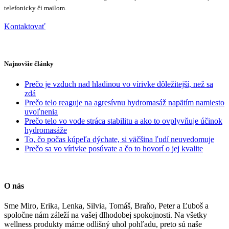
telefonicky či mailom.
Kontaktovať
Najnovšie články
Prečo je vzduch nad hladinou vo vírivke dôležitejší, než sa
zdá
Prečo telo reaguje na agresívnu hydromasáž napätím namiesto
uvoľnenia
Prečo telo vo vode stráca stabilitu a ako to ovplyvňuje účinok
hydromasáže
To, čo počas kúpeľa dýchate, si väčšina ľudí neuvedomuje
Prečo sa vo vírivke posúvate a čo to hovorí o jej kvalite
O nás
Sme Miro, Erika, Lenka, Silvia, Tomáš, Braňo, Peter a Ľuboš a
spoločne nám záleží na vašej dlhodobej spokojnosti. Na všetky
wellness produkty máme odlišný uhol pohľadu, preto sú naše