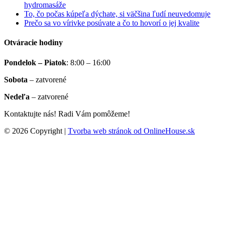
hydromasáže
To, čo počas kúpeľa dýchate, si väčšina ľudí neuvedomuje
Prečo sa vo vírivke posúvate a čo to hovorí o jej kvalite
Otváracie hodiny
Pondelok – Piatok
:
8:00 – 16:00
Sobota
–
zatvorené
Nedeľa
–
zatvorené
Kontaktujte nás! Radi Vám pomôžeme!
© 2026 Copyright |
Tvorba web stránok od OnlineHouse.sk