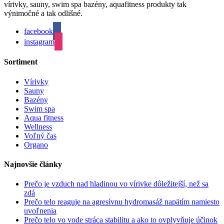
vírivky, sauny, swim spa bazény, aquafitness produkty tak
výnimočné a tak odlišné.
facebook
instagram
Sortiment
Vírivky
Sauny
Bazény
Swim spa
Aqua fitness
Wellness
Voľný čas
Organo
Najnovšie články
Prečo je vzduch nad hladinou vo vírivke dôležitejší, než sa
zdá
Prečo telo reaguje na agresívnu hydromasáž napätím namiesto
uvoľnenia
Prečo telo vo vode stráca stabilitu a ako to ovplyvňuje účinok