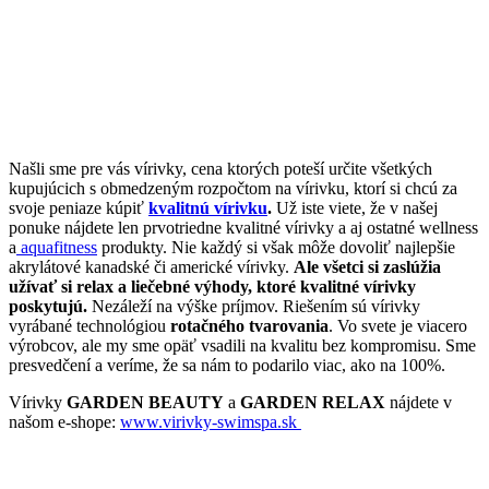
Našli sme pre vás vírivky, cena ktorých poteší určite všetkých
kupujúcich s obmedzeným rozpočtom na vírivku, ktorí si chcú za
svoje peniaze kúpiť
kvalitnú vírivku
.
Už iste viete, že v našej
ponuke nájdete len prvotriedne kvalitné vírivky a aj ostatné wellness
a
aquafitness
produkty. Nie každý si však môže dovoliť najlepšie
akrylátové kanadské či americké vírivky.
Ale všetci si zaslúžia
užívať si relax a liečebné výhody, ktoré kvalitné vírivky
poskytujú.
Nezáleží na výške príjmov. Riešením sú vírivky
vyrábané technológiou
rotačného tvarovania
. Vo svete je viacero
výrobcov, ale my sme opäť vsadili na kvalitu bez kompromisu. Sme
presvedčení a veríme, že sa nám to podarilo viac, ako na 100%.
Vírivky
GARDEN BEAUTY
a
GARDEN RELAX
nájdete v
našom e-shope:
www.virivky-swimspa.sk