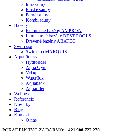
Infrasauny
Fínske sauny
Parné sauny
Kombi sauny
Bazény
Keramické bazény AMPRON
Laminátové bazény BEST POOLS
Drevené bazény ABATEC
Swim spa
Swim spa MARQUIS
Aqua fitness
Hydrorider
Aqua Gym
Velaqua
Waterflex
Aquaback
Aquarider
Wellness
Referencie
Novinky
Blog
Kontakt
O nás
PORADENSTVO ZADARMO:
+421 908 722 270