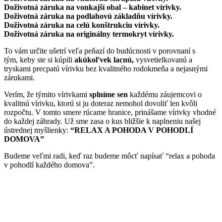
Doživotná záruka na vonkajší obal – kabinet vírivky.
Doživotná záruka na podlahovú základňu vírivky.
Doživotná záruka na celú konštrukciu vírivky.
Doživotná záruka na originálny termokryt vírivky.
To vám určite ušetrí veľa peňazí do budúcnosti v porovnaní s
tým, keby ste si kúpili
akúkoľvek lacnú,
vysvetielkovanú a
tryskami precpatú vírivku bez kvalitného rodokmeňa a nejasnými
zárukami.
Verím, že týmito vírivkami
splníme sen
každému záujemcovi o
kvalitnú vírivku, ktorú si ju doteraz nemohol dovoliť len kvôli
rozpočtu. V tomto smere rúcame hranice, prinášame vírivky vhodné
do každej záhrady. Už sme zasa o kus bližšie k naplneniu našej
ústrednej myšlienky:
“RELAX A POHODA V POHODLÍ
DOMOVA”
Budeme veľmi radi, keď raz budeme môcť napísať “relax a pohoda
v pohodlí každého domova”.