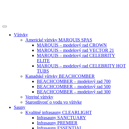
Vírivky
Americké vírivky MARQUIS SPAS
MARQUIS – modelový rad CROWN
MARQUIS – modelový rad VECTOR 21
MARQUIS – modelový rad CELEBRITY
ELITE
MARQUIS – modelový rad CELEBRITY HOT
TUBS
Kanadské vírivky BEACHCOMBER
BEACHCOMBER – modelový rad 700
BEACHCOMBER – modelový rad 500
BEACHCOMBER – modelový rad 300
Verejné vírivky
Starostlivosť o vodu vo vírivke
Sauny
Kvalitné infrasauny CLEARLIGHT
Infrasauny SANCTUARY
Infrasauny PREMIER
Infrasauny ESSENTIAL