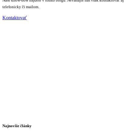
Naše know-how nájdete v tomto blogu. Neváhajte nás však kontaktovať aj
telefonicky či mailom.
Kontaktovať
Najnovšie články