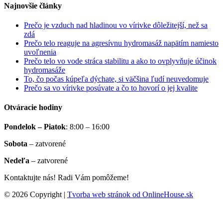
Najnovšie články
Prečo je vzduch nad hladinou vo vírivke dôležitejší, než sa
zdá
Prečo telo reaguje na agresívnu hydromasáž napätím namiesto
uvoľnenia
Prečo telo vo vode stráca stabilitu a ako to ovplyvňuje účinok
hydromasáže
To, čo počas kúpeľa dýchate, si väčšina ľudí neuvedomuje
Prečo sa vo vírivke posúvate a čo to hovorí o jej kvalite
Otváracie hodiny
Pondelok – Piatok
:
8:00 – 16:00
Sobota
–
zatvorené
Nedeľa
–
zatvorené
Kontaktujte nás! Radi Vám pomôžeme!
© 2026 Copyright |
Tvorba web stránok od OnlineHouse.sk