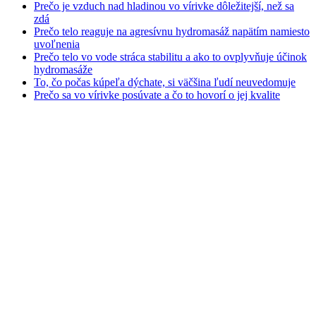
Prečo je vzduch nad hladinou vo vírivke dôležitejší, než sa
zdá
Prečo telo reaguje na agresívnu hydromasáž napätím namiesto
uvoľnenia
Prečo telo vo vode stráca stabilitu a ako to ovplyvňuje účinok
hydromasáže
To, čo počas kúpeľa dýchate, si väčšina ľudí neuvedomuje
Prečo sa vo vírivke posúvate a čo to hovorí o jej kvalite