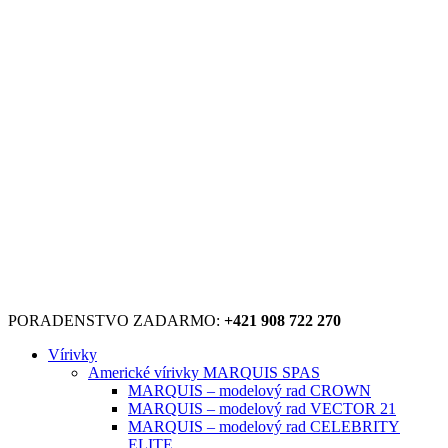
PORADENSTVO ZADARMO:
+421 908 722 270
Vírivky
Americké vírivky MARQUIS SPAS
MARQUIS – modelový rad CROWN
MARQUIS – modelový rad VECTOR 21
MARQUIS – modelový rad CELEBRITY
ELITE