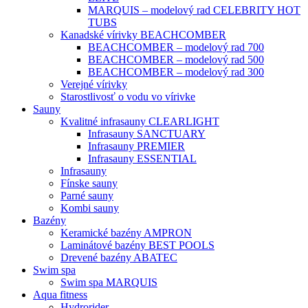
MARQUIS – modelový rad CELEBRITY HOT
TUBS
Kanadské vírivky BEACHCOMBER
BEACHCOMBER – modelový rad 700
BEACHCOMBER – modelový rad 500
BEACHCOMBER – modelový rad 300
Verejné vírivky
Starostlivosť o vodu vo vírivke
Sauny
Kvalitné infrasauny CLEARLIGHT
Infrasauny SANCTUARY
Infrasauny PREMIER
Infrasauny ESSENTIAL
Infrasauny
Fínske sauny
Parné sauny
Kombi sauny
Bazény
Keramické bazény AMPRON
Laminátové bazény BEST POOLS
Drevené bazény ABATEC
Swim spa
Swim spa MARQUIS
Aqua fitness
Hydrorider