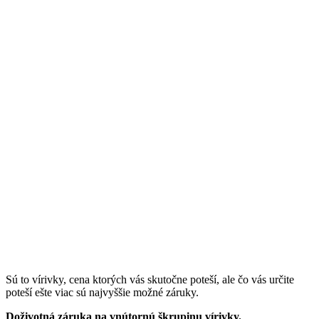
Sú to vírivky, cena ktorých vás skutočne poteší, ale čo vás určite
poteší ešte viac sú najvyššie možné záruky.
Doživotná záruka na vnútornú škrupinu vírivky.